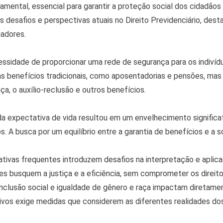
undamental, essencial para garantir a proteção social dos cidad
os desafios e perspectivas atuais no Direito Previdenciário, dest
adores.
cessidade de proporcionar uma rede de segurança para os indivíd
nas benefícios tradicionais, como aposentadorias e pensões, ma
a, o auxílio-reclusão e outros benefícios.
 expectativa de vida resultou em um envelhecimento significat
. A busca por um equilíbrio entre a garantia de benefícios e a s
tivas frequentes introduzem desafios na interpretação e aplic
ções busquem a justiça e a eficiência, sem comprometer os direit
clusão social e igualdade de gênero e raça impactam diretament
usivos exige medidas que considerem as diferentes realidades do